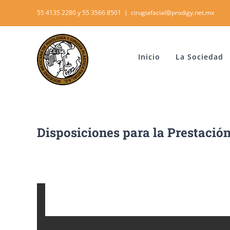
Skip
55 4135 2280 y 55 3566 8501
|
cirugiafacial@prodigy.net.mx
to
content
Inicio
La Sociedad
Disposiciones para la Prestación