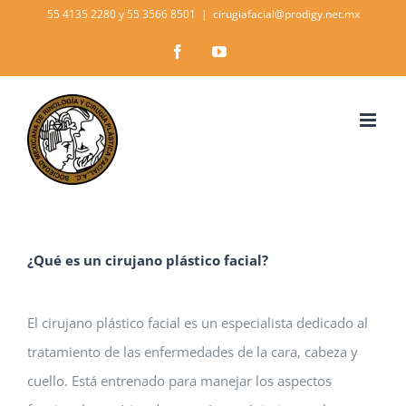
Skip
55 4135 2280 y 55 3566 8501
|
cirugiafacial@prodigy.net.mx
to
Facebook
YouTube
content
¿Qué es un cirujano plástico facial?
El cirujano plástico facial es un especialista dedicado al
tratamiento de las enfermedades de la cara, cabeza y
cuello. Está entrenado para manejar los aspectos