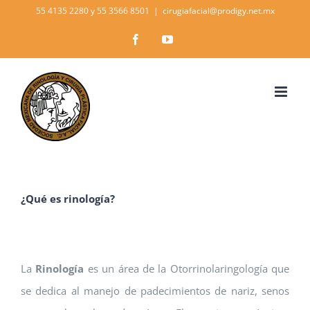
Skip
55 4135 2280 y 55 3566 8501
|
cirugiafacial@prodigy.net.mx
to
Facebook
YouTube
content
¿Qué es rinología?
La
Rinología
es un área de la Otorrinolaringología que
se dedica al manejo de padecimientos de nariz, senos