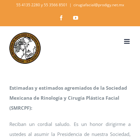
Skip
55 4135 2280 y 55 3566 8501
|
cirugiafacial@prodigy.net.mx
to
Facebook
YouTube
content
Estimadas y estimados agremiados de la Sociedad
Mexicana de Rinología y Cirugía Plástica Facial
(SMRCPF):
Reciban un cordial saludo. Es un honor dirigirme a
ustedes al asumir la Presidencia de nuestra Sociedad,