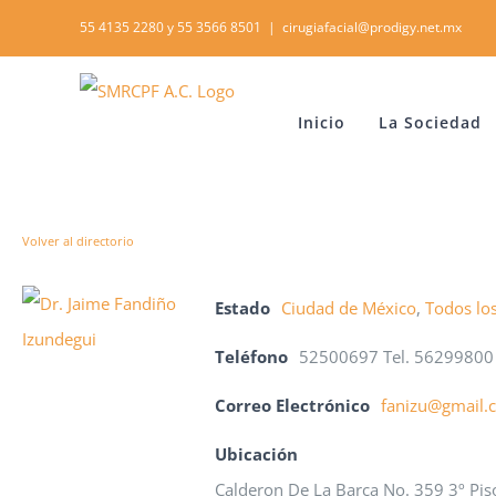
Skip
55 4135 2280 y 55 3566 8501
|
cirugiafacial@prodigy.net.mx
to
content
Inicio
La Sociedad
Volver al directorio
Estado
Ciudad de México
,
Todos lo
Teléfono
52500697 Tel. 56299800
Correo Electrónico
fanizu@gmail.
Ubicación
Calderon De La Barca No. 359 3º Pis