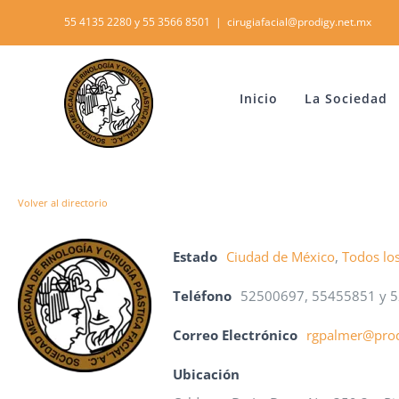
Skip
55 4135 2280 y 55 3566 8501
|
cirugiafacial@prodigy.net.mx
to
content
Inicio
La Sociedad
Volver al directorio
Estado
Ciudad de México
,
Todos lo
Teléfono
52500697, 55455851 y 
Correo Electrónico
rgpalmer@prod
Ubicación