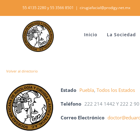
Skip
55 4135 2280 y 55 3566 8501
|
cirugiafacial@prodigy.net.mx
to
content
Inicio
La Sociedad
Volver al directorio
Estado
Puebla
,
Todos los Estados
Teléfono
222 214 1442 Y 222 2 90
Correo Electrónico
doctor@eduard