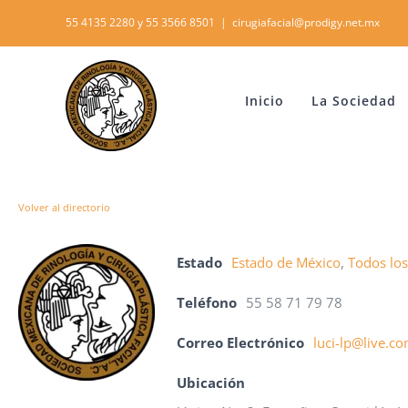
Skip
55 4135 2280 y 55 3566 8501
|
cirugiafacial@prodigy.net.mx
to
content
Inicio
La Sociedad
Volver al directorio
Estado
Estado de México
,
Todos los
Teléfono
55 58 71 79 78
Correo Electrónico
luci-lp@live.c
Ubicación