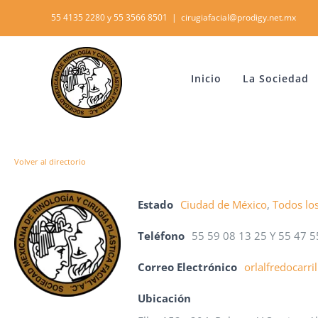
Skip
55 4135 2280 y 55 3566 8501
|
cirugiafacial@prodigy.net.mx
to
content
Inicio
La Sociedad
Volver al directorio
Estado
Ciudad de México
,
Todos lo
Teléfono
55 59 08 13 25 Y 55 47 5
Correo Electrónico
orlalfredocarr
Ubicación