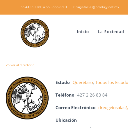
Skip
55 4135 2280 y 55 3566 8501
|
cirugiafacial@prodigy.net.mx
to
content
Inicio
La Sociedad
Volver al directorio
Estado
Querétaro
,
Todos los Estad
Teléfono
427 2 26 83 84
Correo Electrónico
dreugeiosalas
Ubicación