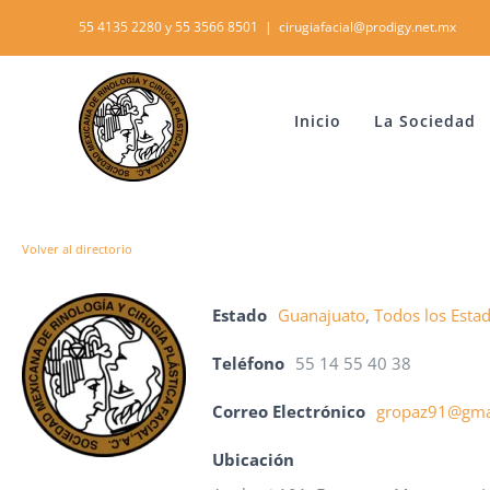
Skip
55 4135 2280 y 55 3566 8501
|
cirugiafacial@prodigy.net.mx
to
content
Inicio
La Sociedad
Volver al directorio
Estado
Guanajuato
,
Todos los Esta
Teléfono
55 14 55 40 38
Correo Electrónico
gropaz91@gma
Ubicación