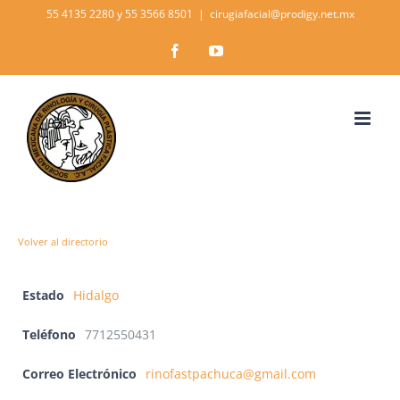
Skip
55 4135 2280 y 55 3566 8501
|
cirugiafacial@prodigy.net.mx
to
Facebook
YouTube
content
Volver al directorio
Estado
Hidalgo
Teléfono
7712550431
Correo Electrónico
rinofastpachuca@gmail.com