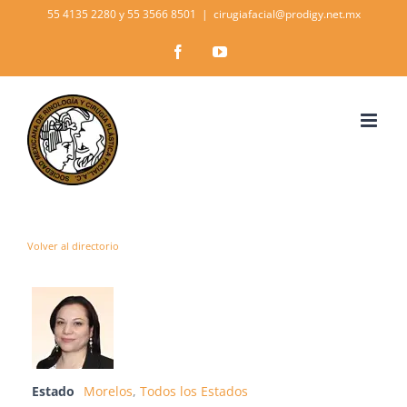
Skip
55 4135 2280 y 55 3566 8501
|
cirugiafacial@prodigy.net.mx
to
Facebook
YouTube
content
Volver al directorio
Estado
Morelos
,
Todos los Estados