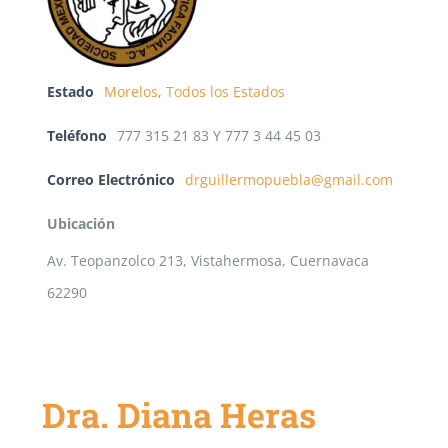
Estado
Morelos
,
Todos los Estados
Teléfono
777 315 21 83 Y 777 3 44 45 03
Correo Electrónico
drguillermopuebla@gmail.com
Ubicación
Av. Teopanzolco 213, Vistahermosa, Cuernavaca
62290
Dra. Diana Heras