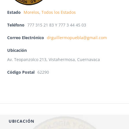
Estado
Morelos
,
Todos los Estados
Teléfono
777 315 21 83 Y 777 3 44 45 03
Correo Electrónico
drguillermopuebla@gmail.com
Ubicación
Av. Teopanzolco 213, Vistahermosa, Cuernavaca
Código Postal
62290
UBICACIÓN