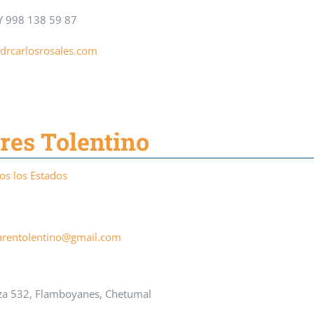
Y 998 138 59 87
drcarlosrosales.com
res Tolentino
os los Estados
arentolentino@gmail.com
za 532, Flamboyanes, Chetumal