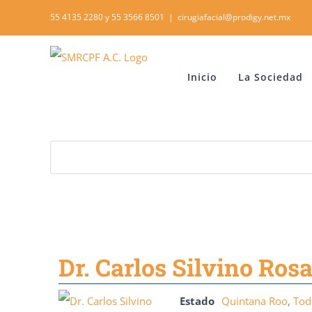
Skip
55 4135 2280 y 55 3566 8501
|
cirugiafacial@prodigy.net.mx
to
content
Inicio
La Sociedad
Dr. Carlos Silvino Ros
Estado
Quintana Roo
,
Tod