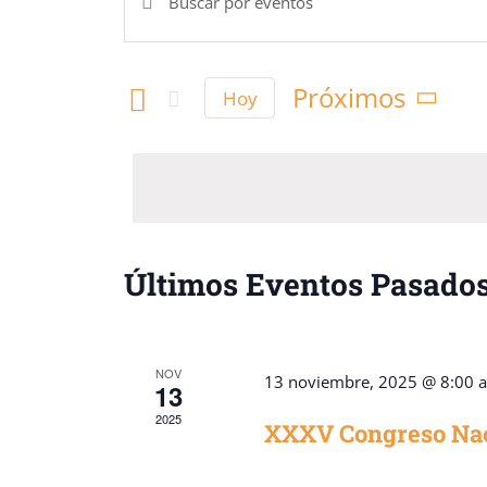
Navegación
la
palabra
de
Próximos
Hoy
clave.
Selecciona
búsqueda
Busca
la
Eventos
fecha.
y
para
vistas
la
Últimos Eventos Pasado
palabra
de
clave.
Eventos
NOV
13 noviembre, 2025 @ 8:00 
13
2025
XXXV Congreso Na