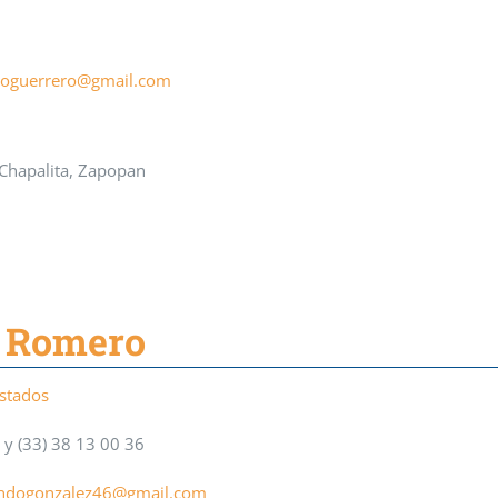
doguerrero@gmail.com
 Chapalita, Zapopan
z Romero
Estados
 y (33) 38 13 00 36
ndogonzalez46@gmail.com