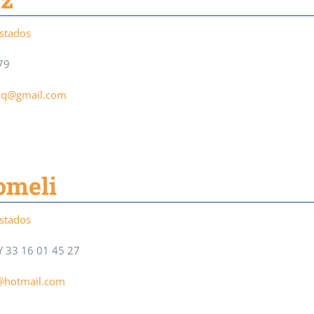
Estados
79
mq@gmail.com
omeli
Estados
Y 33 16 01 45 27
l@hotmail.com