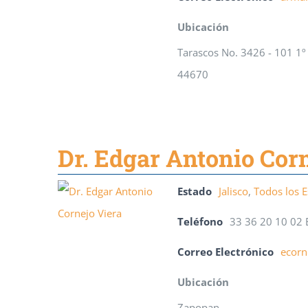
Ubicación
Tarascos No. 3426 - 101 1º 
44670
Dr. Edgar Antonio Cor
Estado
Jalisco
,
Todos los 
Teléfono
33 36 20 10 02 
Correo Electrónico
ecor
Ubicación
Zapopan