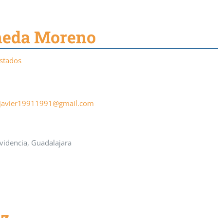
añeda Moreno
Estados
.javier19911991@gmail.com
idencia, Guadalajara
ez