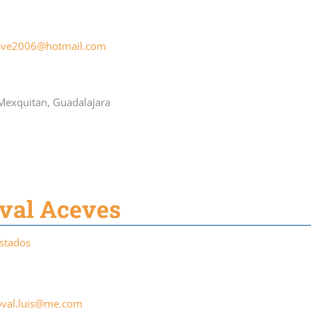
asve2006@hotmail.com
 Mexquitan, Guadalajara
oval Aceves
Estados
val.luis@me.com