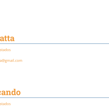
atta
Estados
ta@gmail.com
Ocando
Estados