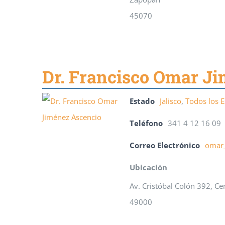
45070
Dr. Francisco Omar J
Estado
Jalisco
,
Todos los 
Teléfono
341 4 12 16 09
Correo Electrónico
omar_
Ubicación
Av. Cristóbal Colón 392, C
49000