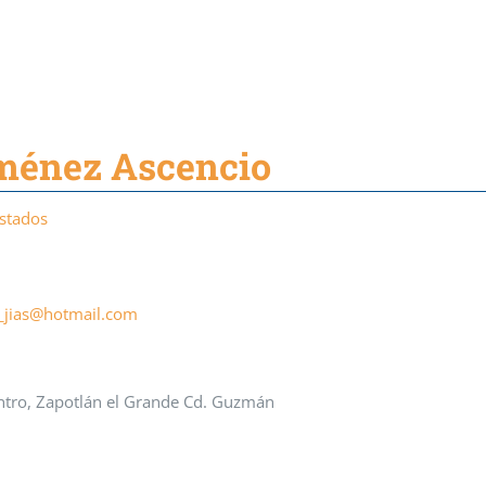
iménez Ascencio
Estados
jias@hotmail.com
entro, Zapotlán el Grande Cd. Guzmán