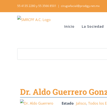
Skip
55 4135 2280 y 55 3566 8501
|
cirugiafacial@prodigy.net.mx
to
content
Inicio
La Sociedad
Dr. Aldo Guerrero Gon
Estado
Jalisco
,
Todos los 