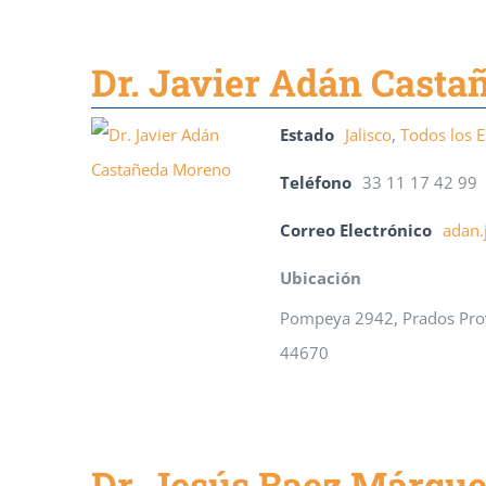
Dr. Javier Adán Cast
Estado
Jalisco
,
Todos los 
Teléfono
33 11 17 42 99
Correo Electrónico
adan
Ubicación
Pompeya 2942, Prados Prov
44670
Dr. Jesús Baez Márqu